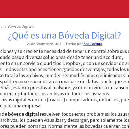
 una Bóveda Digital?
¿Qué es una Bóveda Digital?
28 de septiembre, 2016
Escrito por
Box Factura
aciones y su creciente necesidad de tener un control sobre sus 
 dado paso a diversas soluciones: desde tener un disco duro,
nto en un servicio cloud tipo Dropbox, o con un servidor de a
. Todas estas opciones tienen grandes desventajas; todos los 
o total a los archivos, pueden ser modificados o eliminados sin
spaldo y no se encuentran en una base de datos, por lo que es di
demás, están expuestos al malware, ya que un virus o un ranso
r o encriptar todos los archivos de todos los usuarios.
rchivos digitales en una (o varias) computadoras, entonces, pu
o para una empresa.
s de
bóveda digital
resuelven todos estos problemas: los usuar
 archivos, los pueden visualizar y descargar, pero solamente lo
ores pueden borrarlos. Normalmente las bóvedas cuentan con