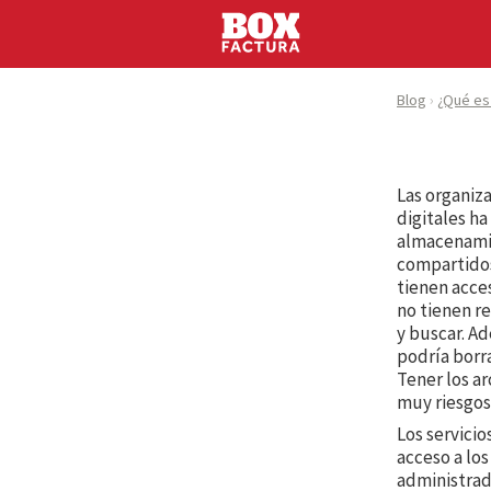
Blog
¿Qué es
Las organiz
digitales ha
almacenamie
compartidos
tienen acces
no tienen re
y buscar. A
podría borra
Tener los a
muy riesgos
Los servicio
acceso a los
administrad