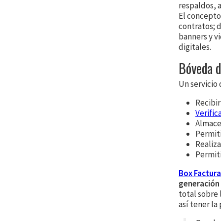
respaldos, a
El concept
contratos; 
banners y vi
digitales.
Bóveda d
Un servicio 
Recibir
Verifica
Almacen
Permiti
Realiza
Permit
Box Factura
generación
total sobre
así tener l