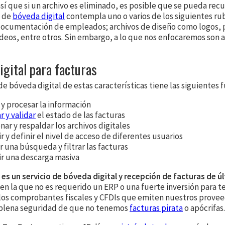
sí que si un archivo es eliminado, es posible que se pueda recu
o de
bóveda digital
contempla uno o varios de los siguientes rub
documentación de empleados; archivos de diseño como logos, 
deos, entre otros. Sin embargo, a lo que nos enfocaremos son a
igital para facturas
de bóveda digital de estas características tiene las siguientes 
 y procesar la información
r y validar
el estado de las facturas
ar y respaldar los archivos digitales
r y definir el nivel de acceso de diferentes usuarios
r una búsqueda y filtrar las facturas
ir una descarga masiva
es un servicio de bóveda digital y recepción de facturas de ú
en la que no es requerido un ERP o una fuerte inversión para t
 los comprobantes fiscales y CFDIs que emiten nuestros provee
a plena seguridad de que no tenemos
facturas pirata
o apócrifas.