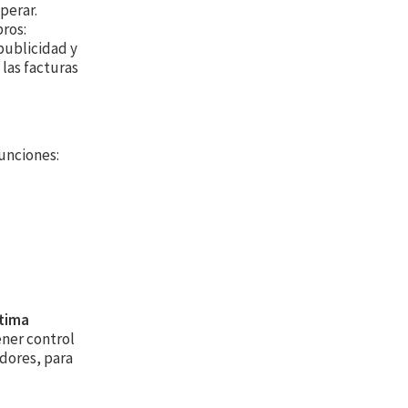
perar.
ros:
publicidad y
 las facturas
funciones:
ltima
ener control
dores, para