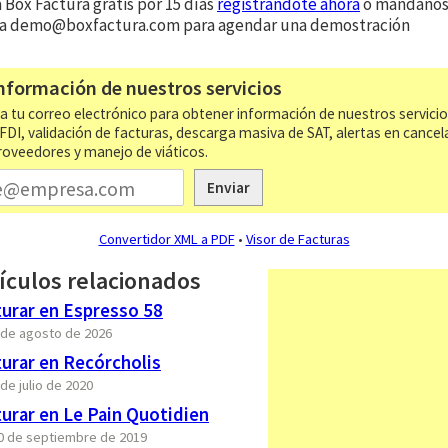
Box Factura gratis por 15 días
registrándote ahora
o mándanos
 a
demo@boxfactura.com
para agendar una demostración
nformación de nuestros servicios
a tu correo electrónico para obtener información de nuestros servici
CFDI, validación de facturas, descarga masiva de SAT, alertas en cancel
roveedores y manejo de viáticos.
Enviar
Convertidor XML a PDF
•
Visor de Facturas
ículos relacionados
urar en Espresso 58
7 de agosto de 2026
urar en Recórcholis
 de julio de 2020
urar en Le Pain Quotidien
20 de septiembre de 2019