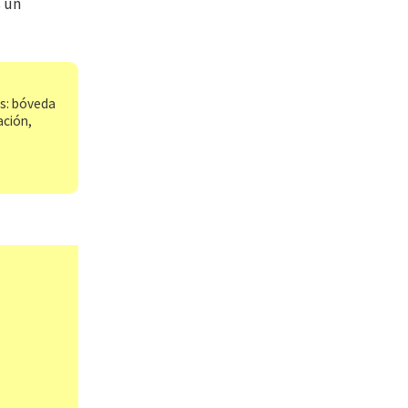
 un
os: bóveda
ación,