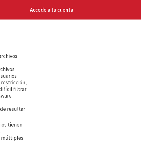
Accede a tu cuenta
archivos
rchivos
usuarios
 restricción,
fícil filtrar
mware
ede resultar
ios tienen
s
 múltiples