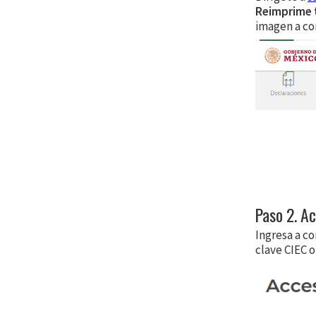
Reimprime t
imagen a co
Paso 2. A
Ingresa a c
clave CIEC o