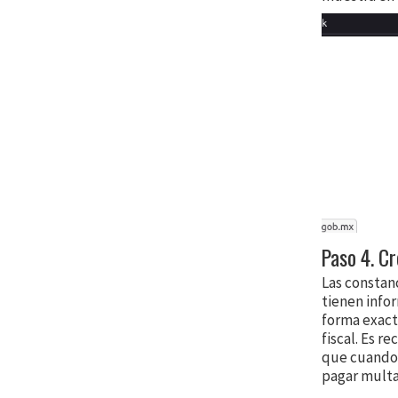
Paso 4. C
Las constanc
tienen infor
forma exacta
fiscal. Es 
que cuando 
pagar multa