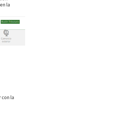
en la
 con la