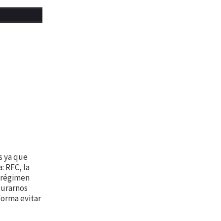
s ya que
: RFC, la
y régimen
gurarnos
forma evitar