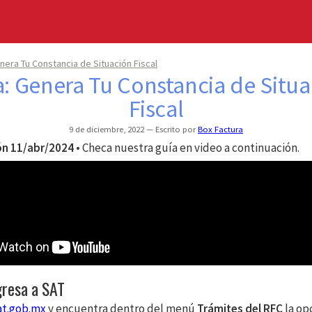
nera Tu Constancia de Situación Fiscal
: Genera Tu Constancia de Situ
Fiscal
9 de diciembre, 2022
Escrito por
Box Factura
ón 11/abr/2024
• Checa nuestra guía en video a continuación.
gresa a SAT
at.gob.mx
y encuentra dentro del menú
Trámites del RFC
la op