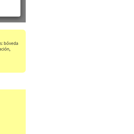
os: bóveda
ación,