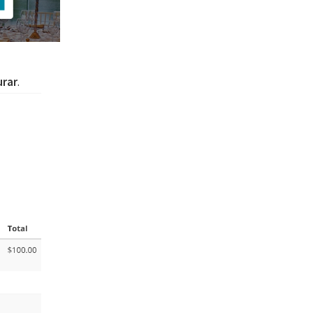
urar
.