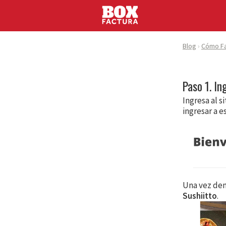
Blog
Cómo Fa
Paso 1. In
Ingresa al s
ingresar a e
Una vez dent
Sushiitto
.