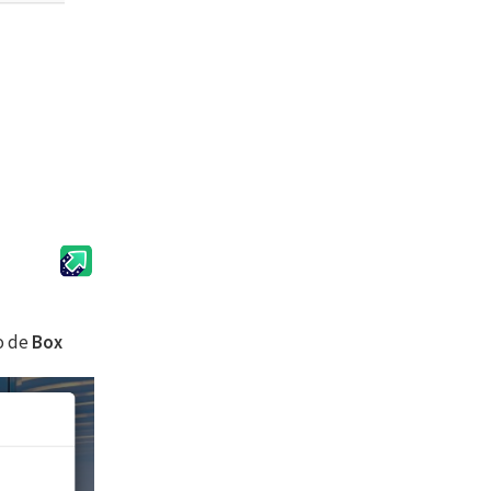
co de
Box