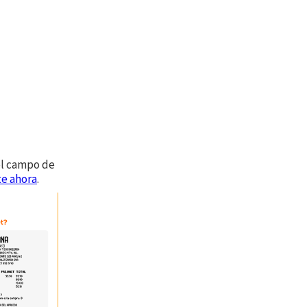
 el campo de
te ahora
.