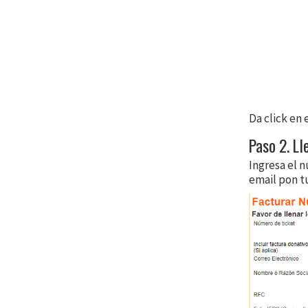
Da click en
Paso 2. L
Ingresa el n
email pon t