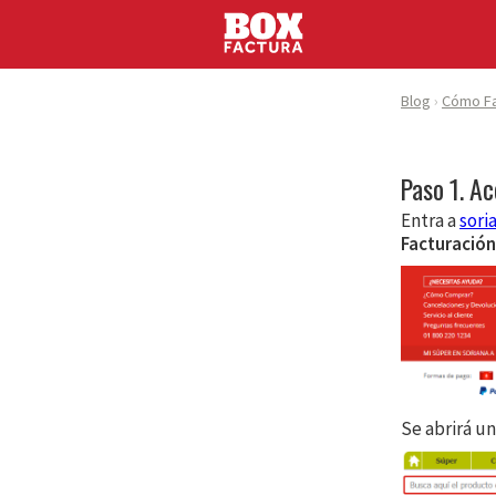
Blog
Cómo Fa
Paso 1. Ac
Entra a
sori
Facturación
Se abrirá u