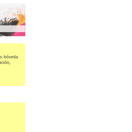
os: bóveda
ación,