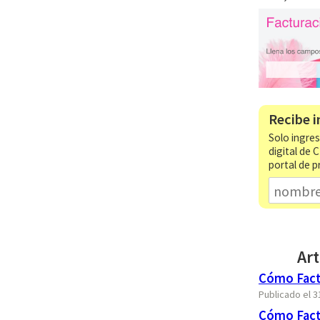
Recibe i
Solo ingres
digital de 
portal de p
Art
Cómo Fact
Publicado el 
Cómo Fact