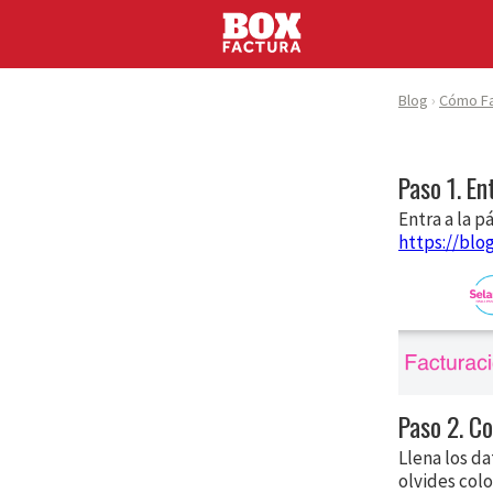
Blog
Cómo Fa
Paso 1. Ent
Entra a la 
https://blo
Paso 2. C
Llena los da
olvides col