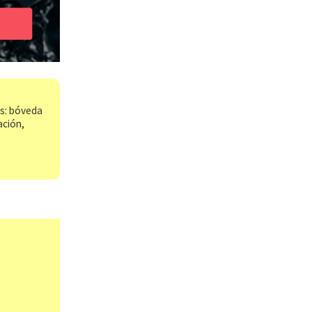
os: bóveda
ación,