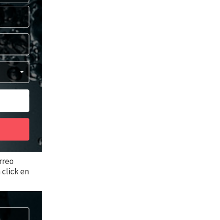
orreo
a click en