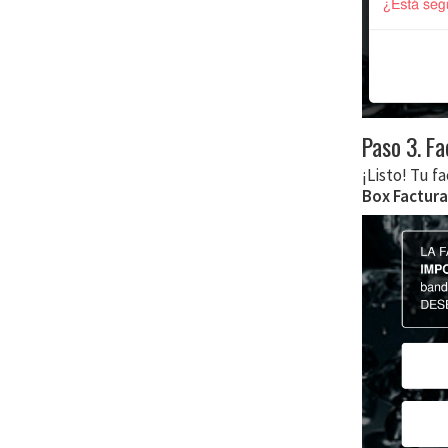
Paso 3. F
¡Listo! Tu f
Box Factura