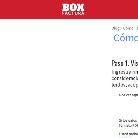
Blog
Cómo Fa
Cómo 
Paso 1. Vi
Ingresa a
ri
consideraci
leídos, acep