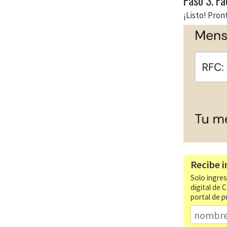
Paso 3. F
¡Listo! Pron
Recibe i
Solo ingres
digital de 
portal de p