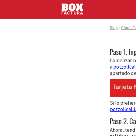
Blog
Cómo Fac
Paso 1. In
Comenzar co
a
potzollcal
apartado d
Si lo prefie
potzollcall
Paso 2. Ca
Ahora, tendr