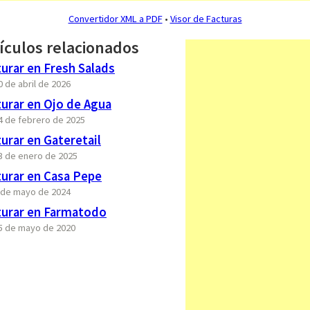
Convertidor XML a PDF
•
Visor de Facturas
ículos relacionados
urar en Fresh Salads
0 de abril de 2026
urar en Ojo de Agua
14 de febrero de 2025
rar en Gateretail
13 de enero de 2025
urar en Casa Pepe
6 de mayo de 2024
urar en Farmatodo
15 de mayo de 2020