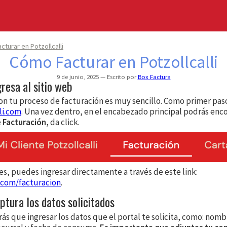
turar en Potzollcalli
Cómo Facturar en Potzollcalli
9 de junio, 2025
Escrito por
Box Factura
gresa al sitio web
n tu proceso de facturación es muy sencillo. Como primer paso
li.com
. Una vez dentro, en el encabezado principal podrás enco
e
Facturación
, da click.
res, puedes ingresar directamente a través de este link:
i.com/facturacion
.
ptura los datos solicitados
ás que ingresar los datos que el portal te solicita, como: nomb