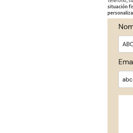
teléfono, s
situación f
personaliz