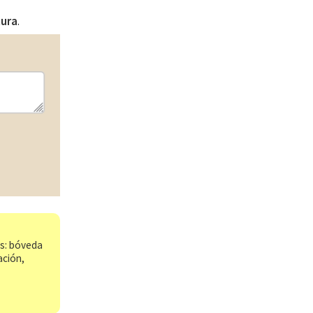
tura
.
os: bóveda
ación,