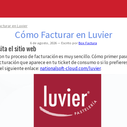
cturar en Luvier
Cómo Facturar en Luvier
6 de agosto, 2026
Escrito por
Box Factura
sita el sitio web
n tu proceso de facturación es muy sencillo. Cómo primer paso,
acturación que aparece en tu ticket de consumo o si lo prefier
 el siguiente enlace:
nationalsoft-cloud.com/luvier
.