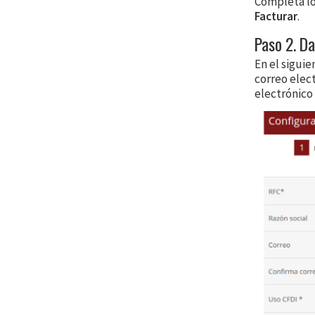
Completa los
Facturar
.
Paso 2. Da
En el sigui
correo elect
electrónico