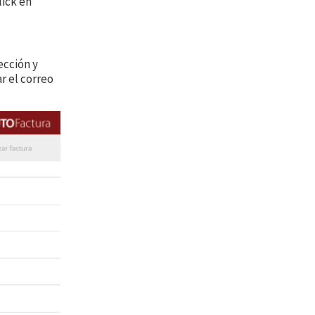
lick en
ección y
r el correo