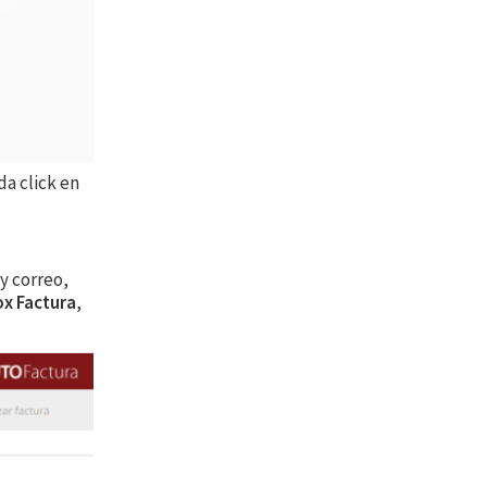
da click en
y correo,
x Factura
,