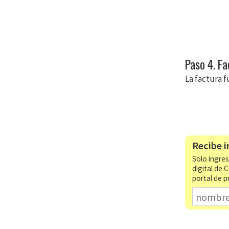
Paso 4. Fa
La factura f
Recibe i
Solo ingres
digital de 
portal de p