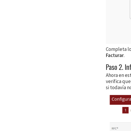
Completa los
Facturar
.
Paso 2. In
Ahora en est
verifica qu
si todavía n