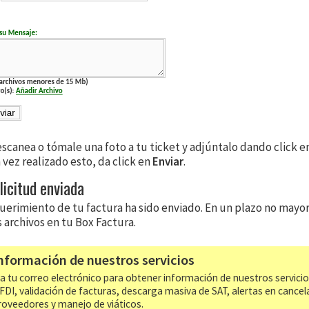
scanea o tómale una foto a tu ticket y adjúntalo dando click e
 vez realizado esto, da click en
Enviar
.
licitud enviada
querimiento de tu factura ha sido enviado. En un plazo no mayor
s archivos en tu Box Factura.
nformación de nuestros servicios
a tu correo electrónico para obtener información de nuestros servici
CFDI, validación de facturas, descarga masiva de SAT, alertas en cancel
roveedores y manejo de viáticos.