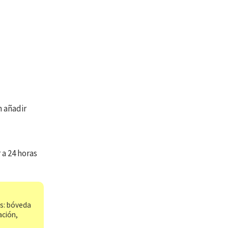
n añadir
 a 24 horas
os: bóveda
ación,