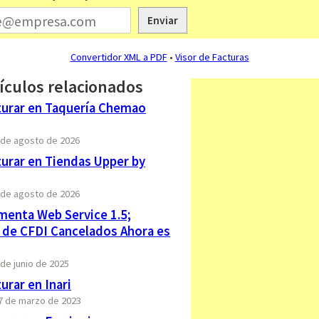
Enviar
Convertidor XML a PDF
•
Visor de Facturas
ículos relacionados
urar en Taquería Chemao
6 de agosto de 2026
urar en Tiendas Upper by
6 de agosto de 2026
menta Web Service 1.5;
 de CFDI Cancelados Ahora es
 de junio de 2025
rar en Inari
27 de marzo de 2023