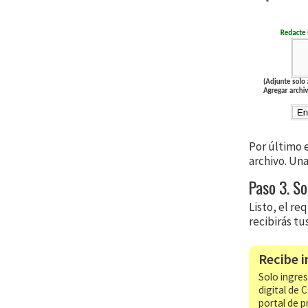
Por último e
archivo. Una
Paso 3. So
Listo, el re
recibirás tu
Recibe i
Solo ingres
digital de 
portal de p