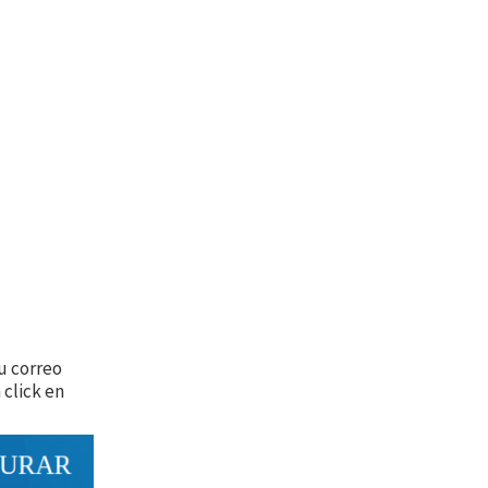
u correo
a click en