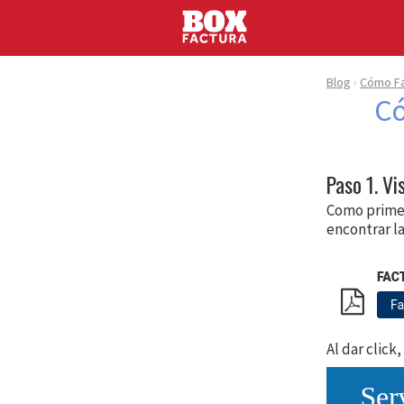
Blog
Cómo Fa
Có
Paso 1. Vi
Como primer
encontrar l
Al dar click