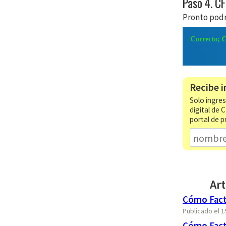
Paso 4. C
Pronto podr
Recibe i
Solo ingres
digital de 
portal de p
Art
Cómo Factu
Publicado el 
Cómo Fact