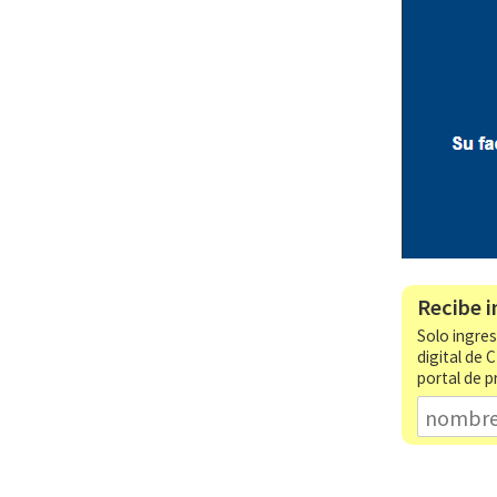
Recibe i
Solo ingres
digital de 
portal de p