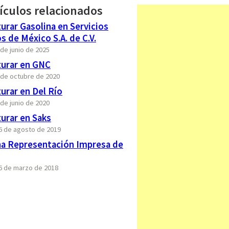
ículos relacionados
rar Gasolina en Servicios
s de México S.A. de C.V.
 de junio de 2025
urar en GNC
9 de octubre de 2020
urar en Del Río
 de junio de 2020
urar en Saks
16 de agosto de 2019
na Representación Impresa de
26 de marzo de 2018