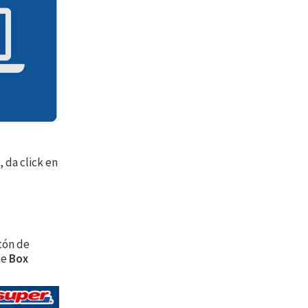
 da click en
otón de
de
Box