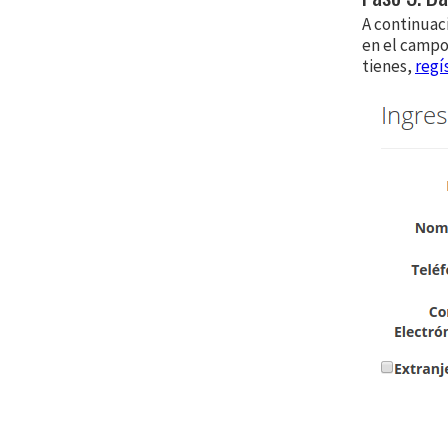
A continuaci
en el campo 
tienes,
regí