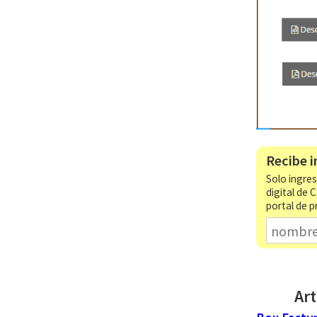
Recibe i
Solo ingres
digital de 
portal de p
Art