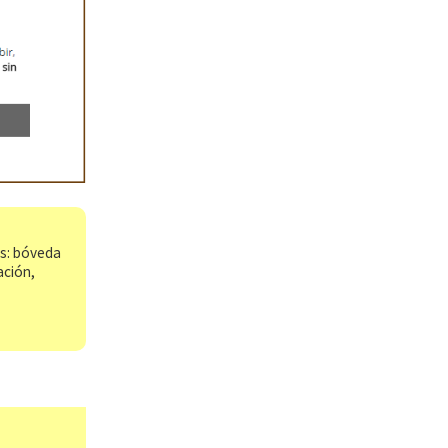
os: bóveda
ación,