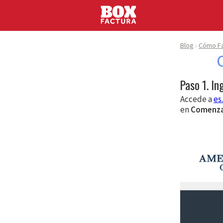
Blog
Cómo Fa
Paso 1. In
Accede a
es
en
Comenz