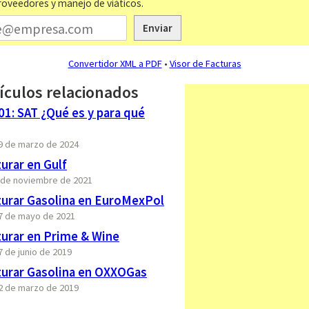
roveedores y manejo de viáticos.
Enviar
Convertidor XML a PDF
•
Visor de Facturas
ículos relacionados
01: SAT ¿Qué es y para qué
29 de marzo de 2024
urar en Gulf
5 de noviembre de 2021
urar Gasolina en EuroMexPol
17 de mayo de 2021
urar en Prime & Wine
7 de junio de 2019
urar Gasolina en OXXOGas
22 de marzo de 2019