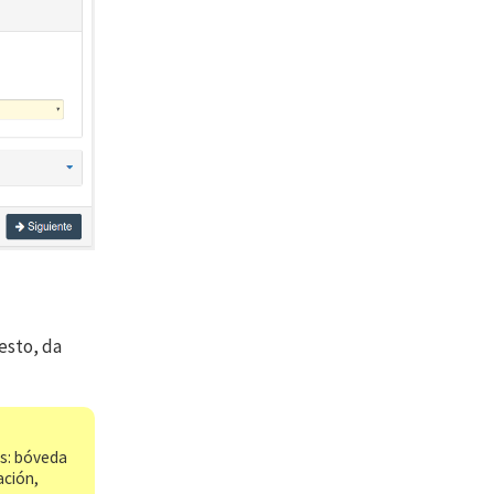
esto, da
os: bóveda
ación,