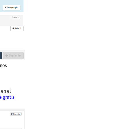
unos
 en el
e gratis