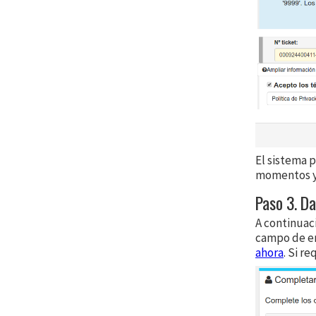
El sistema p
momentos y 
Paso 3. D
A continuaci
campo de em
ahora
. Si r