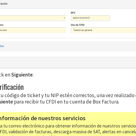
ick en
Siguiente
.
rificación
u código de ticket y tu NIP estén correctos, una vez realizado 
uiente
para recibir tu CFDI en tu cuenta de Box Factura.
nformación de nuestros servicios
a tu correo electrónico para obtener información de nuestros servici
CFDI, validación de facturas, descarga masiva de SAT, alertas en cancel