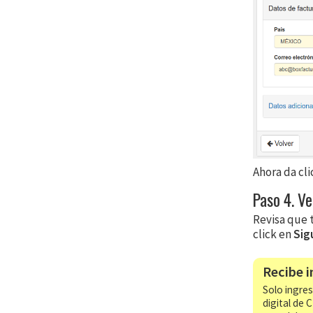
Ahora da cl
Paso 4. Ve
Revisa que t
click en
Sig
Recibe i
Solo ingres
digital de 