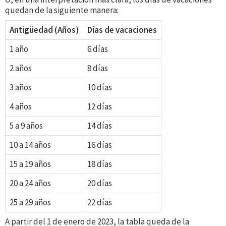
quedan de la siguiente manera:
Antigüedad (Años)
Días de vacaciones
1 año
6 días
2 años
8 días
3 años
10 días
4 años
12 días
5 a 9 años
14 días
10 a 14 años
16 días
15 a 19 años
18 días
20 a 24 años
20 días
25 a 29 años
22 días
A partir del 1 de enero de 2023, la tabla queda de la