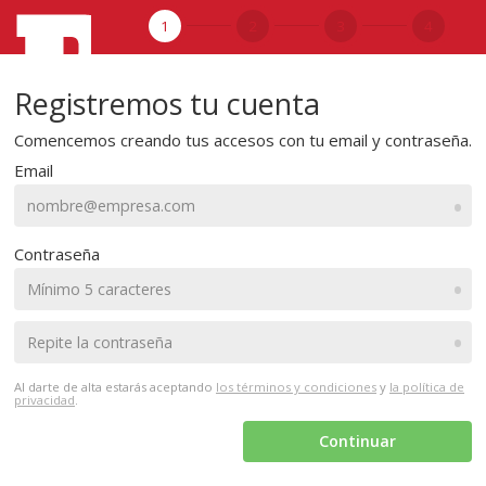
1
2
3
4
Registremos tu cuenta
Comencemos creando tus accesos con tu email y contraseña.
Email
•
Contraseña
•
•
Al darte de alta estarás aceptando
los términos y condiciones
y
la política de
privacidad
.
Continuar