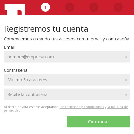
1
2
3
4
Registremos tu cuenta
Comencemos creando tus accesos con tu email y contraseña.
Email
•
Contraseña
•
•
Al darte de alta estarás aceptando
los términos y condiciones
y
la política de
privacidad
.
Continuar