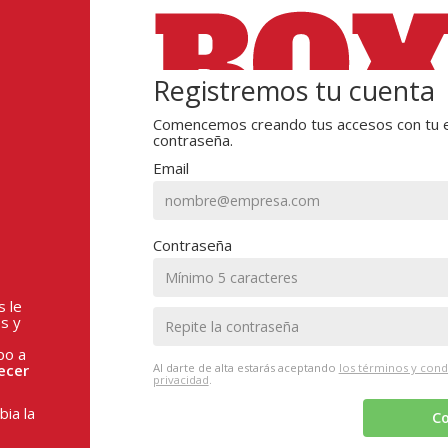
Registremos tu cuenta
Comencemos creando tus accesos con tu e
contraseña.
Email
Contraseña
s le
s y
po a
ecer
Al darte de alta estarás aceptando
los términos y cond
privacidad
.
ia la
Co