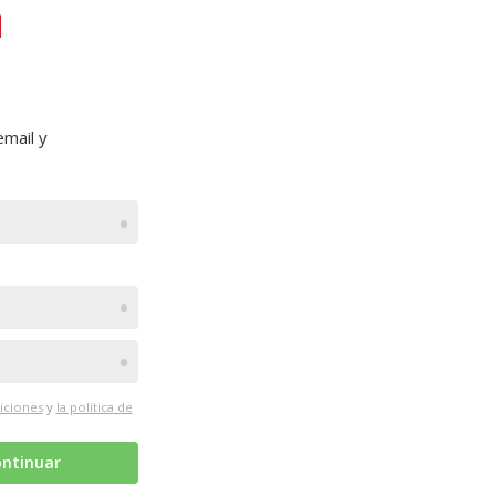
mail y
•
•
•
iciones
y
la política de
ntinuar