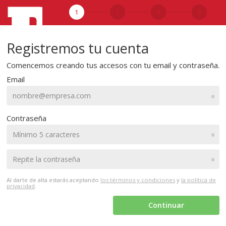
1
2
3
4
Registremos tu cuenta
Comencemos creando tus accesos con tu email y contraseña.
Email
•
Contraseña
•
•
Al darte de alta estarás aceptando
los términos y condiciones
y
la política de
privacidad
.
Continuar