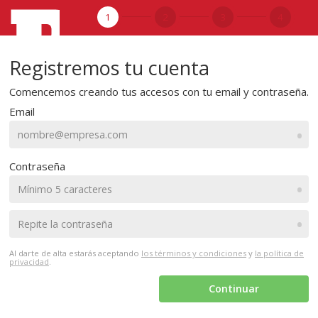
1
2
3
4
Registremos tu cuenta
Comencemos creando tus accesos con tu email y contraseña.
Email
•
Contraseña
•
•
Al darte de alta estarás aceptando
los términos y condiciones
y
la política de
privacidad
.
Continuar