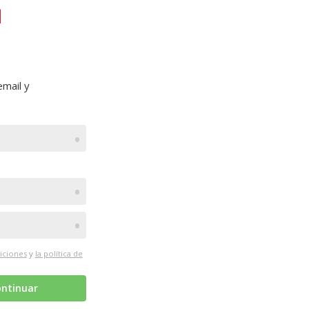
mail y
•
•
•
iciones
y
la política de
ntinuar