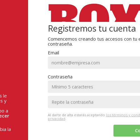
Registremos tu cuenta
Comencemos creando tus accesos con tu e
contraseña.
Email
Contraseña
s le
s y
po a
ecer
Al darte de alta estarás aceptando
los términos y cond
privacidad
.
ia la
Co