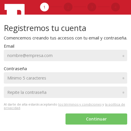
1
2
3
4
Registremos tu cuenta
Comencemos creando tus accesos con tu email y contraseña.
Email
•
Contraseña
•
•
Al darte de alta estarás aceptando
los términos y condiciones
y
la política de
privacidad
.
Continuar