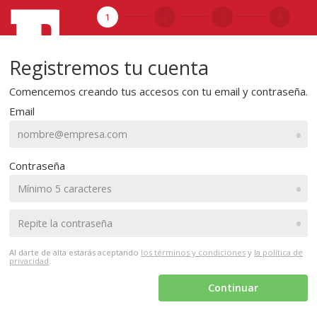
1
2
3
4
Registremos tu cuenta
Comencemos creando tus accesos con tu email y contraseña.
Email
•
Contraseña
•
•
Al darte de alta estarás aceptando
los términos y condiciones
y
la política de
privacidad
.
Continuar