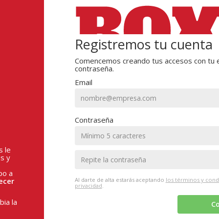
Registremos tu cuenta
Comencemos creando tus accesos con tu e
contraseña.
Email
Contraseña
s le
s y
po a
ecer
Al darte de alta estarás aceptando
los términos y cond
privacidad
.
ia la
Co