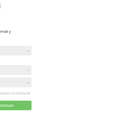
mail y
•
•
•
iciones
y
la política de
ntinuar