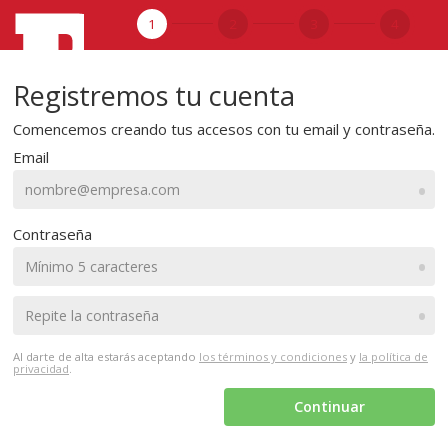
1
2
3
4
Registremos tu cuenta
Comencemos creando tus accesos con tu email y contraseña.
Email
•
Contraseña
•
•
Al darte de alta estarás aceptando
los términos y condiciones
y
la política de
privacidad
.
Continuar