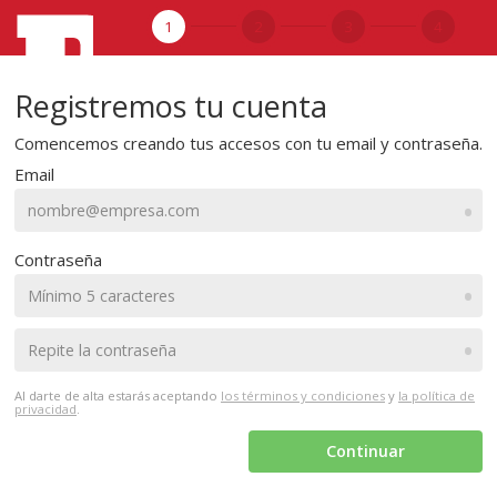
1
2
3
4
Registremos tu cuenta
Comencemos creando tus accesos con tu email y contraseña.
Email
•
Contraseña
•
•
Al darte de alta estarás aceptando
los términos y condiciones
y
la política de
privacidad
.
Continuar