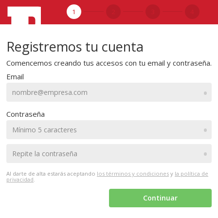
1
2
3
4
Registremos tu cuenta
Comencemos creando tus accesos con tu email y contraseña.
Email
•
Contraseña
•
•
Al darte de alta estarás aceptando
los términos y condiciones
y
la política de
privacidad
.
Continuar