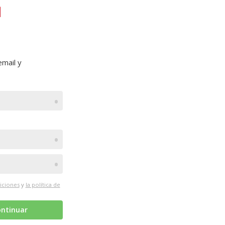
mail y
•
•
•
iciones
y
la política de
ntinuar