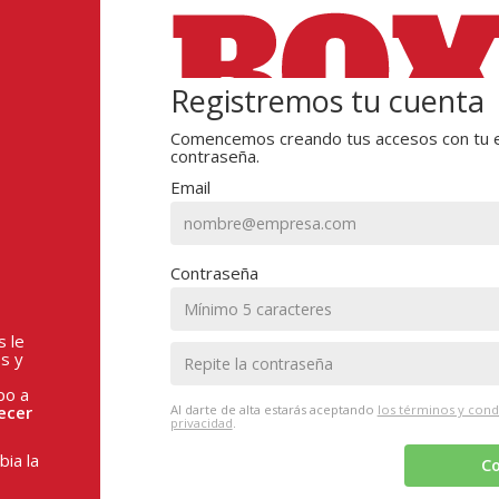
Registremos tu cuenta
Comencemos creando tus accesos con tu e
contraseña.
Email
Contraseña
s le
s y
po a
ecer
Al darte de alta estarás aceptando
los términos y cond
privacidad
.
ia la
Co