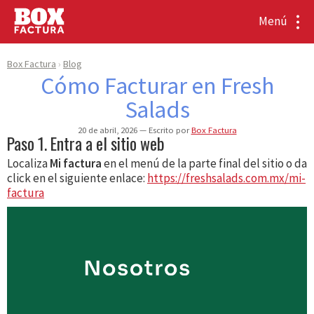
Menú
Box Factura
Blog
Cómo Facturar en Fresh
Salads
20 de abril, 2026
Escrito por
Box Factura
Paso 1. Entra a el sitio web
Localiza
Mi factura
en el menú de la parte final del sitio o da
click en el siguiente enlace:
https://freshsalads.com.mx/mi-
factura