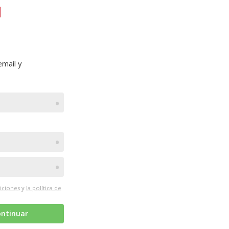
mail y
•
•
•
iciones
y
la política de
ntinuar