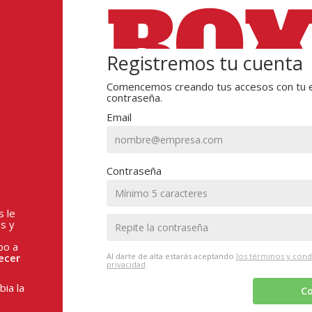
Registremos tu cuenta
Comencemos creando tus accesos con tu e
contraseña.
Email
Contraseña
s le
s y
po a
ecer
Al darte de alta estarás aceptando
los términos y cond
privacidad
.
ia la
Co