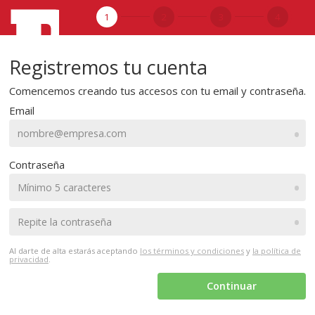
1
2
3
4
Registremos tu cuenta
Comencemos creando tus accesos con tu email y contraseña.
Email
•
Contraseña
•
•
Al darte de alta estarás aceptando
los términos y condiciones
y
la política de
privacidad
.
Continuar