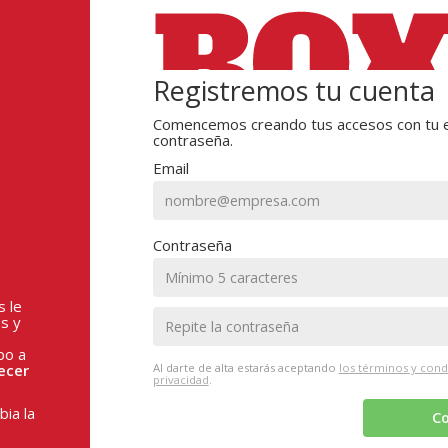
Registremos tu cuenta
Comencemos creando tus accesos con tu e
contraseña.
Email
Contraseña
s le
s y
po a
ecer
Al darte de alta estarás aceptando
los términos y cond
privacidad
.
ia la
Co