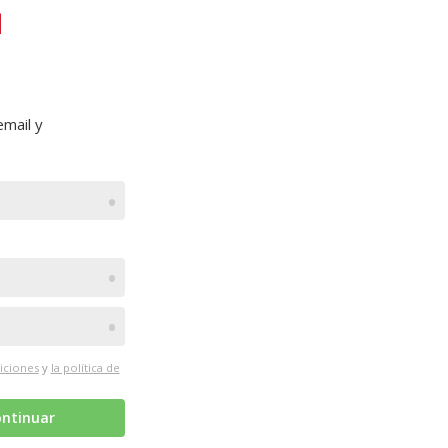
mail y
•
•
•
iciones
y
la política de
ntinuar