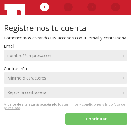
1
2
3
4
Registremos tu cuenta
Comencemos creando tus accesos con tu email y contraseña.
Email
•
Contraseña
•
•
Al darte de alta estarás aceptando
los términos y condiciones
y
la política de
privacidad
.
Continuar