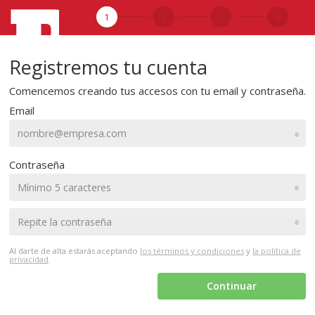
1
2
3
4
Registremos tu cuenta
Comencemos creando tus accesos con tu email y contraseña.
Email
•
Contraseña
•
•
Al darte de alta estarás aceptando
los términos y condiciones
y
la política de
privacidad
.
Continuar