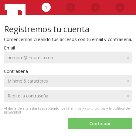
1
2
3
4
Registremos tu cuenta
Comencemos creando tus accesos con tu email y contraseña.
Email
•
Contraseña
•
•
Al darte de alta estarás aceptando
los términos y condiciones
y
la política de
privacidad
.
Continuar