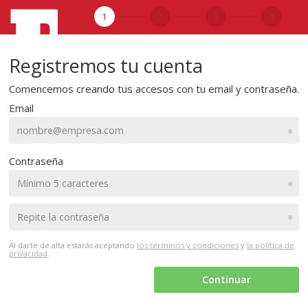
1
2
3
4
Registremos tu cuenta
Comencemos creando tus accesos con tu email y contraseña.
Email
•
Contraseña
•
•
Al darte de alta estarás aceptando
los términos y condiciones
y
la política de
privacidad
.
Continuar