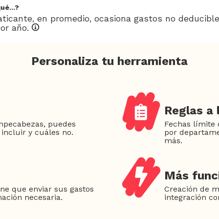
ué...?
aticante, en promedio, ocasiona gastos no deducibl
or año.
Personaliza tu herramienta
Reglas a 
mpecabezas, puedes
Fechas límite 
incluir y cuáles no.
por departame
más.
Más func
iene que enviar sus gastos
Creación de m
mación necesaria.
integración c