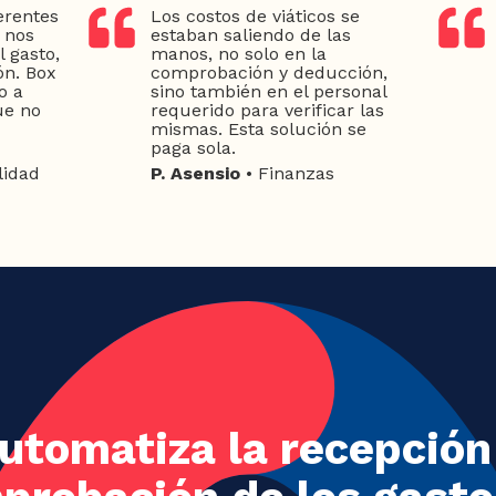
erentes
Los costos de viáticos se
e nos
estaban saliendo de las
 gasto,
manos, no solo en la
ón. Box
comprobación y deducción,
o a
sino también en el personal
ue no
requerido para verificar las
mismas. Esta solución se
paga sola.
lidad
P. Asensio
• Finanzas
utomatiza la recepción