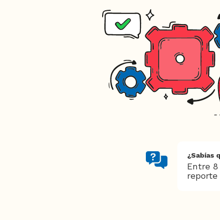
¿Sabías q
Entre 8
reporte